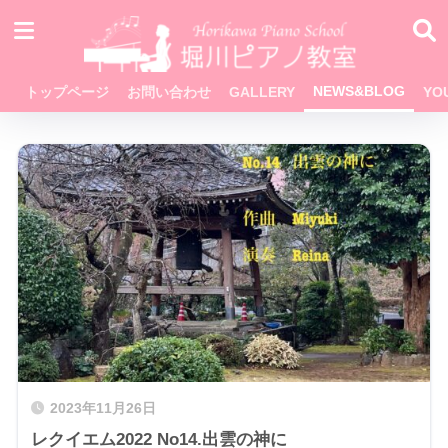
NEWS&BLOG
トップページ
お問い合わせ
GALLERY
YO
2023年11月26日
レクイエム2022 No14.出雲の神に